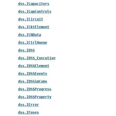
dss.ICapacitors
dss.ICapControls
dss.ICircuit
dss.ICktElement
dss.ICNData
dss.ICtrlQueue
dss.IDSS
dss.IDSS_Executive
dss.IDSSElement
dss.IDSSEvents
dss.IDSSimComs
dss.IDSSProgress
dss.IDSSProperty
dss.IError
dss.IFuses