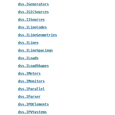
dss.IGenerators
dss.IGICSources
dss.IISources
dss.ILineCodes
dss.ILineGeometries
dss.ILines
dss.ILineSpacings
dss.ILoads
dss.ILoadShapes
dss.IMeters
dss.IMonitors
dss.IParallel
dss.IParser
dss.IPDElements
dss.IPVSystems