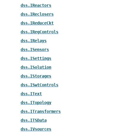
dss.IReactors
dss.IReclosers
dss.IReduceCkt
dss.IRegControls
dss.IRelays
dss.ISensors
dss.ISettings
dss.ISolution
dss.IStorages
dss.ISwtControls
dss.IText
dss.ITopology
dss.ITransformers
dss.ITSData
dss.IVsources