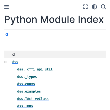
Python Module Index
d
d
dss
dss._cffi_api_util
dss._types
dss.enums
dss.examples
dss.IActiveClass
dss.IBus